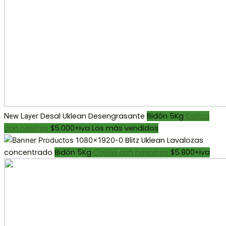
Desal
Uklean
Desengrasante
Bidón 5Kg
Cotiza
New Layer
con nostros
$5.000+iva
Los más vendidos
Blitz
Uklean
Lavalozas
concentrado
Bidón 5Kg
Cotiza con nosotros
$5.800+iva