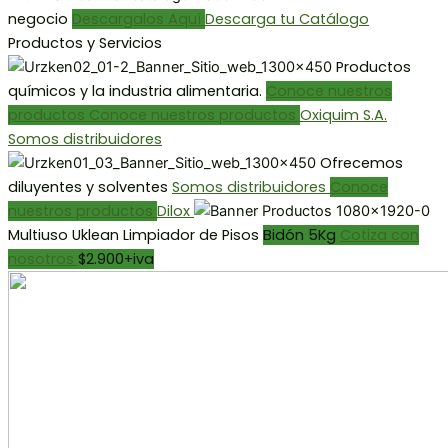
negocio
Descargalos Aquí
Descarga tu Catálogo
Productos y Servicios
Productos
químicos y la industria alimentaria.
Conoce nuestros
productos
Conoce nuestros productos
Oxiquim S.A.
Somos distribuidores
Ofrecemos
diluyentes y solventes
Somos distribuidores
Conoce
nuestros productos
Dilox
Multiuso
Uklean
Limpiador de Pisos
Bidón 5Kg
Cotiza con
nosotros
$2.900+iva